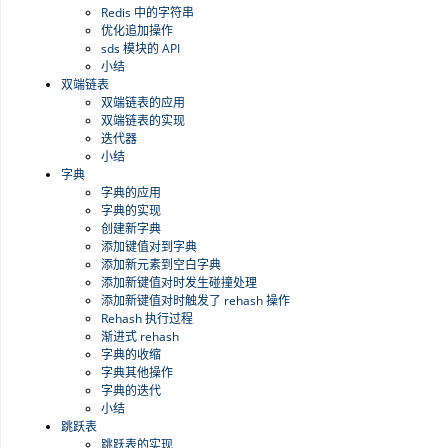
Redis 中的字符串
优化追加操作
sds 模块的 API
小结
双端链表
双端链表的应用
双端链表的实现
迭代器
小结
字典
字典的应用
字典的实现
创建新字典
添加键值对到字典
添加新元素到空白字典
添加新键值对时发生碰撞处理
添加新键值对时触发了 rehash 操作
Rehash 执行过程
渐进式 rehash
字典的收缩
字典其他操作
字典的迭代
小结
跳跃表
跳跃表的实现