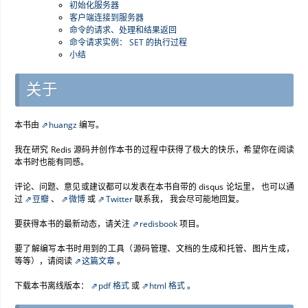
初始化服务器
客户端连接到服务器
命令的请求、处理和结果返回
命令请求实例： SET 的执行过程
小结
关于
本书由
huangz
编写。
我在研究 Redis 源码并创作本书的过程中获得了极大的快乐，希望你在阅读
本书时也能有同感。
评论、问题、意见或建议都可以发表在本书自带的 disqus 论坛里， 也可以通
过
豆瓣
、
微博
或
Twitter
联系我， 我会尽可能地回复。
要获得本书的最新动态，请关注
redisbook
项目。
要了解编写本书时用到的工具（源码管理、文档的生成和托管、图片生成，
等等），请阅读
这篇文章
。
下载本书离线版本：
pdf 格式
或
html 格式
。