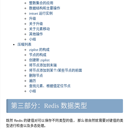
整数集合的应用
数据结构和主要操作
intset 运行实例
升级
关于升级
关于元素移动
其他操作
小结
压缩列表
ziplist 的构成
节点的构成
创建新 ziplist
将节点添加到末端
将节点添加到某个/某些节点的前面
删除节点
遍历
查找元素、根据值定位节点
小结
第三部分：Redis 数据类型
既然 Redis 的键值对可以保存不同类型的值， 那么很自然就需要对键值的类
型进行检查以及多态处理。