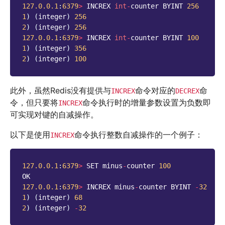
127.0.0.1
:
6379
>
INCREX
int
-
counter
BYINT
256
1
)
(
integer
)
256
2
)
(
integer
)
256
127.0.0.1
:
6379
>
INCREX
int
-
counter
BYINT
100
1
)
(
integer
)
356
2
)
(
integer
)
100
此外，虽然Redis没有提供与
命令对应的
命
INCREX
DECREX
令，但只要将
命令执行时的增量参数设置为负数即
INCREX
可实现对键的自减操作。
以下是使用
命令执行整数自减操作的一个例子：
INCREX
127.0.0.1
:
6379
>
SET
minus
-
counter
100
OK
127.0.0.1
:
6379
>
INCREX
minus
-
counter
BYINT
-
32
1
)
(
integer
)
68
2
)
(
integer
)
-
32