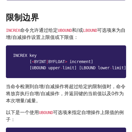
限制边界
命令允许通过给定
和/或
可选项来为自
INCREX
UBOUND
LBOUND
增/自减操作设置上限值或下限值：
INCREX
key
[
<
BYINT
|
BYFLOAT
>
increment
]
[
UBOUND
upper
-
limit
]
[
LBOUND
lower
-
limit
]
当命令检测到自增/自减操作将超过给定的限制值时，命令
将放弃执行自增/自减操作，并返回键的当前值以及0作为
本次增量/减量。
以下是一个使用
可选项来指定自增操作上限值的例
UBOUND
子：