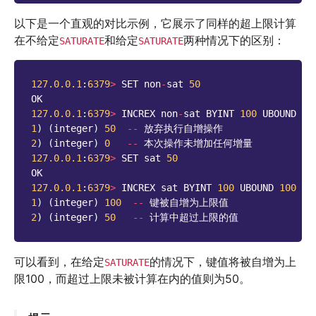
以下是一个直观的对比示例，它展示了同样的超上限计算
在不给定
和给定
两种情况下的区别：
SATURATE
SATURATE
127.0.0.1
:
6379
>
SET
non
-
sat
50
OK
127.0.0.1
:
6379
>
INCREX
non
-
sat
BYINT
100
UBOUND
10
1
)
(
integer
)
50
--
放弃执行自增操作
2
)
(
integer
)
0
--
本次操作未增加任何增量
127.0.0.1
:
6379
>
SET
sat
50
OK
127.0.0.1
:
6379
>
INCREX
sat
BYINT
100
UBOUND
100
SA
1
)
(
integer
)
100
--
键被自增为上限值
2
)
(
integer
)
50
--
计算中超过上限的值
可以看到，在给定
的情况下，键值将被自增为上
SATURATE
限100，而超过上限未被计算在内的值则为50。