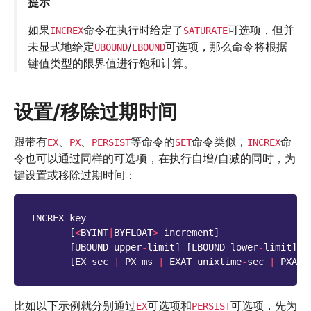
提示
如果
命令在执行时给定了
可选项，但并
INCREX
SATURATE
未显式地给定
/
可选项，那么命令将根据
UBOUND
LBOUND
键值类型的限界值进行饱和计算。
设置/移除过期时间
跟带有
、
、
等命令的
命令类似，
命
EX
PX
PERSIST
SET
INCREX
令也可以通过同样的可选项，在执行自增/自减的同时，为
键设置或移除过期时间：
INCREX
key
[
<
BYINT
|
BYFLOAT
>
increment
]
[
UBOUND
upper
-
limit
]
[
LBOUND
lower
-
limit
]
[
[
EX
sec
|
PX
ms
|
EXAT
unixtime
-
sec
|
PXAT
比如以下示例就分别通过
可选项和
可选项，先为
EX
PERSIST