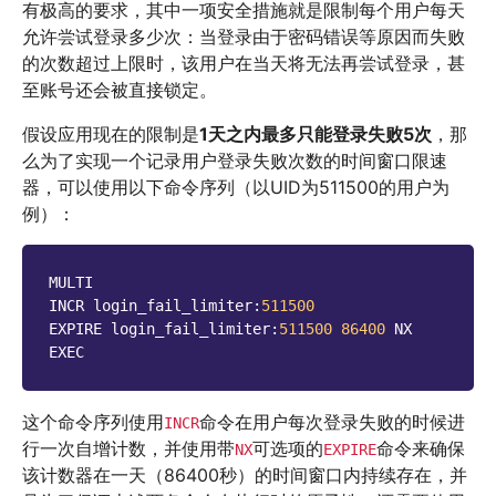
有极高的要求，其中一项安全措施就是限制每个用户每天
允许尝试登录多少次：当登录由于密码错误等原因而失败
的次数超过上限时，该用户在当天将无法再尝试登录，甚
至账号还会被直接锁定。
假设应用现在的限制是
1天之内最多只能登录失败5次
，那
么为了实现一个记录用户登录失败次数的时间窗口限速
器，可以使用以下命令序列（以UID为511500的用户为
例）：
MULTI
INCR
login_fail_limiter
:
511500
EXPIRE
login_fail_limiter
:
511500
86400
NX
EXEC
这个命令序列使用
命令在用户每次登录失败的时候进
INCR
行一次自增计数，并使用带
可选项的
命令来确保
NX
EXPIRE
该计数器在一天（86400秒）的时间窗口内持续存在，并