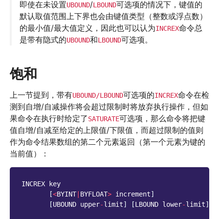
即使在未设置
/
可选项的情况下，键值的
UBOUND
LBOUND
默认取值范围上下界也会由键值类型（整数或浮点数）
的最小值/最大值定义，因此也可以认为
命令总
INCREX
是带有隐式的
和
可选项。
UBOUND
LBOUND
饱和
上一节提到，带有
可选项的
命令在检
UBOUND/LBOUND
INCREX
测到自增/自减操作将会超过限制时将放弃执行操作，但如
果命令在执行时给定了
可选项，那么命令将把键
SATURATE
值自增/自减至给定的上限值/下限值，而超过限制的值则
作为命令结果数组的第二个元素返回（第一个元素为键的
当前值）：
INCREX
key
[
<
BYINT
|
BYFLOAT
>
increment
]
[
UBOUND
upper
-
limit
]
[
LBOUND
lower
-
limit
]
[