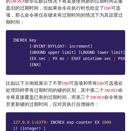
的
命令在默认情况下将直接使用新的过期时间去覆
INCREX
盖旧的过期时间，但如果命令在执行时也给定了
可选
ENX
项，那么命令将仅在键未有过期时间的情况下为其设置过
期时间：
INCREX
key
[
<
BYINT
|
BYFLOAT
>
increment
]
[
UBOUND
upper
-
limit
]
[
LBOUND
lower
-
limit
]
[
[
EX
sec
|
PX
ms
|
EXAT
unixtime
-
sec
|
PXAT
[
ENX
]
比如以下示例就展示了不带
可选项和带有
可选项在
ENX
ENX
处理同样带有过期时间的键的区别，其中第二个
命
INCREX
令将直接覆盖已有的过期时间，而第三个
命令将放
INCREX
弃更新键的过期时间，仅对其执行自增操作：
127.0.0.1
:
6379
>
INCREX
exp
-
counter
EX
1000
1
)
(
integer
)
1