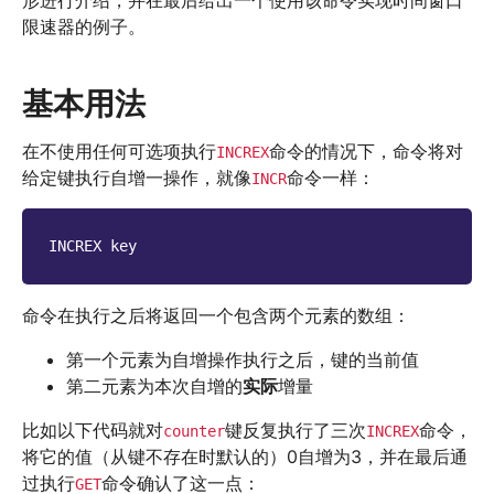
形进行介绍，并在最后给出一个使用该命令实现时间窗口
限速器的例子。
基本用法
在不使用任何可选项执行
命令的情况下，命令将对
INCREX
给定键执行自增一操作，就像
命令一样：
INCR
INCREX
key
命令在执行之后将返回一个包含两个元素的数组：
第一个元素为自增操作执行之后，键的当前值
第二元素为本次自增的
实际
增量
比如以下代码就对
键反复执行了三次
命令，
counter
INCREX
将它的值（从键不存在时默认的）0自增为3，并在最后通
过执行
命令确认了这一点：
GET