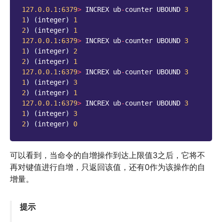
127.0.0.1
:
6379
>
INCREX
ub
-
counter
UBOUND
3
1
)
(
integer
)
1
2
)
(
integer
)
1
127.0.0.1
:
6379
>
INCREX
ub
-
counter
UBOUND
3
1
)
(
integer
)
2
2
)
(
integer
)
1
127.0.0.1
:
6379
>
INCREX
ub
-
counter
UBOUND
3
1
)
(
integer
)
3
2
)
(
integer
)
1
127.0.0.1
:
6379
>
INCREX
ub
-
counter
UBOUND
3
1
)
(
integer
)
3
2
)
(
integer
)
0
可以看到，当命令的自增操作到达上限值3之后，它将不
再对键值进行自增，只返回该值，还有0作为该操作的自
增量。
提示