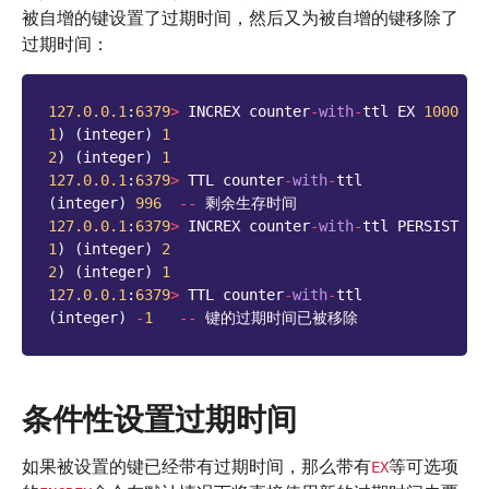
被自增的键设置了过期时间，然后又为被自增的键移除了
过期时间：
127.0.0.1
:
6379
>
INCREX
counter
-
with
-
ttl
EX
1000
1
)
(
integer
)
1
2
)
(
integer
)
1
127.0.0.1
:
6379
>
TTL
counter
-
with
-
ttl
(
integer
)
996
--
剩余生存时间
127.0.0.1
:
6379
>
INCREX
counter
-
with
-
ttl
PERSIST
1
)
(
integer
)
2
2
)
(
integer
)
1
127.0.0.1
:
6379
>
TTL
counter
-
with
-
ttl
(
integer
)
-
1
--
键的过期时间已被移除
条件性设置过期时间
如果被设置的键已经带有过期时间，那么带有
等可选项
EX