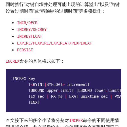
同时执行“对键自增并处理可能出现的计算溢出”以及“为键
设置过期时间”或“移除键的过期时间”等多项操作：
INCR/DECR
INCRBY/DECRBY
INCRBYFLOAT
EXPIRE/PEXPIRE/EXPIREAT/PEXPIREAT
PERSIST
命令的具体格式如下：
INCREX
INCREX
key
[
<
BYINT
|
BYFLOAT
>
increment
]
[
UBOUND
upper
-
limit
]
[
LBOUND
lower
-
limit
]
[
[
EX
sec
|
PX
ms
|
EXAT
unixtime
-
sec
|
PXAT
[
ENX
]
本文接下来的多个小节将分别对
命令的不同使用情
INCREX