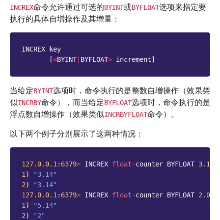
命令允许通过可选的
或
选项来指定要
INCREX
BYINT
BYFLOAT
执行的具体自增操作及其增量：
INCREX
key
[
<
BYINT
|
BYFLOAT
>
increment
]
当给定
选项时，命令执行的是整数自增操作（效果类
BYINT
似
命令），而当给定
选项时，命令执行的是
INCRBY
BYFLOAT
浮点数自增操作（效果类似
命令）。
INCRBYFLOAT
以下两个例子分别展示了这两种情况：
127.0.0.1
:
6379
>
INCREX
float
-
counter
BYFLOAT
3.14
1
)
"3.14"
2
)
"3.14"
127.0.0.1
:
6379
>
INCREX
float
-
counter
BYFLOAT
2.0
1
)
"5.14"
2
)
"2"