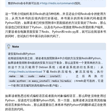
整的Redis命令列表可以在
http://redis.io/commands
找到。
这一节将介绍如何表示Redis的这5种结构，并且还会介绍Redis命令的使用方
法，从而为本书的后续内容打好基础。本书展示的所有示例代码都是用
Python写的，如果读者已经按照附录A里面描述的方法安装好了Redis，那么
应该也已经安装好了Python，以及在Python里面使用Redis所需的客户端库。
只要读者在电脑里面安装了Redis、Python和redis-py库，就可以在阅读本书
的同时，尝试执行书中展示的示例代码了。
Note
请安装Redis和Python
在阅读后续内容之前，请读者先按照附录A中介绍的方法安装Redis和Python。
如果读者觉得附录A描述的安装方法过于复杂，那么这里有一个更简单的方法，
但这个方法只能用于Debian系统（或者该系统的衍生系统）：从
http://redis.io/download
下载Redis的压缩包，解压压缩包，执行
， 之后再执行
make
&&
sudo
make
install
（
hiredis
是可选的，它是
sudo
python
-m
easy_install
redis
hiredis
一个使用C语言编写的高性能Redis客户端）。
如果读者熟悉过程式编程语言或者面向对象编程语言，那么即使没有使用过
Python，应该也可以看懂Python代码。另一方面，如果读者决定使用其他编
程语言来操作Redis，那么就需要自己来将本书的Python代码翻译成正在使用
的语言的代码。