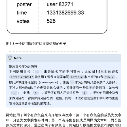
图1-8 一个使用散列存储文章信息的例子
Note
使用冒号作为分隔符
本书使用冒号（
）来分隔名字的不同部分：比如图1-8里面的键名
:
就使用了冒号来分隔单词
和文章的ID号
，
article:92617
article
92617
以此来构建命名空间（namespace）。使用
作为分隔符只是我的个人喜好，
:
不过大部分Redis用户也都是这么做的，另外还有一些常见的分隔符，如句号
（
）、斜线（
），甚至还有用人用管道符号（
）。无论使用哪个符号
.
/
|
来做分隔符，都要保持分隔符的一致性。同时，请读者注意观察和学习本书使用
冒号创建嵌套命名空间的方法。
网站使用了两个有序集合来有序地保存文章：第一个有序集合的成员为文章
ID，分值为文章的发布时间；另一个有序集合的成员同样为文章ID，而分值
则为文章的评分。通过这两个有序集合，网站既可以根据文章发布的先后顺