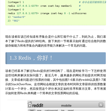
(
integer
)
1
# 命令会返回被移除元素的
redis
127.0.0.1
:
6379
>
zrem
zset
-
key
member1
#
(
integer
)
0
#
redis
127.0.0.1
:
6379
>
zrange
zset
-
key
0
-
1
withscores
1
)
"member0"
2
)
"982"
现在读者应该已经知道有序集合是什么和它能干什么了，到此为止，我们基
本了解了Redis提供的5种结构。接下来的一节将展示如何通过结合散列的数
据存储能力和有序集合内建的排序能力来解决一个常见的问题。
1.3 Redis，你好！
读者已经基本了解过Redis提供的5种结构了，现在是时候学习一下怎样使用
这些结构来解决实际问题了。最近几年，越来越多的网站开始提供对网页链
接、文章或者问题进行投票的功能，其中包括图1-6展示的reddit以及图1-7展
示的StackOverflow。这些网站会根据文章的发布时间和文章获得的投票数量
计算出一个评分，然后按照这个评分来决定如何排序和展示文章。本节将展
示如何使用Redis来构建一个简单的文章投票网站的后端。