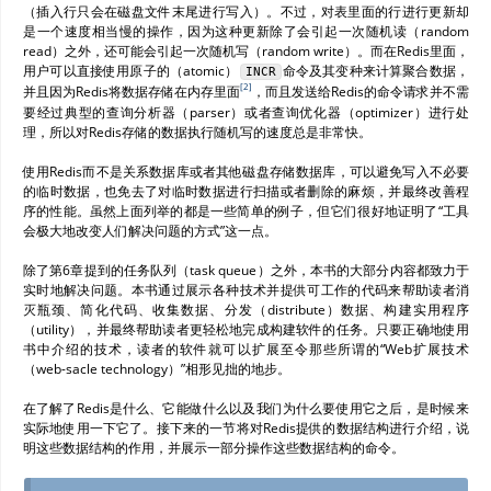
（插入行只会在磁盘文件末尾进行写入）。不过，对表里面的行进行更新却
是一个速度相当慢的操作，因为这种更新除了会引起一次随机读（random
read）之外，还可能会引起一次随机写（random write）。而在Redis里面，
用户可以直接使用原子的（atomic）
命令及其变种来计算聚合数据，
INCR
[
2
]
并且因为Redis将数据存储在内存里面
，而且发送给Redis的命令请求并不需
要经过典型的查询分析器（parser）或者查询优化器（optimizer）进行处
理，所以对Redis存储的数据执行随机写的速度总是非常快。
使用Redis而不是关系数据库或者其他磁盘存储数据库，可以避免写入不必要
的临时数据，也免去了对临时数据进行扫描或者删除的麻烦，并最终改善程
序的性能。虽然上面列举的都是一些简单的例子，但它们很好地证明了“工具
会极大地改变人们解决问题的方式”这一点。
除了第6章提到的任务队列（task queue）之外，本书的大部分内容都致力于
实时地解决问题。本书通过展示各种技术并提供可工作的代码来帮助读者消
灭瓶颈、简化代码、收集数据、分发（distribute）数据、构建实用程序
（utility），并最终帮助读者更轻松地完成构建软件的任务。只要正确地使用
书中介绍的技术，读者的软件就可以扩展至令那些所谓的“Web扩展技术
（web-sacle technology）”相形见拙的地步。
在了解了Redis是什么、它能做什么以及我们为什么要使用它之后，是时候来
实际地使用一下它了。接下来的一节将对Redis提供的数据结构进行介绍，说
明这些数据结构的作用，并展示一部分操作这些数据结构的命令。