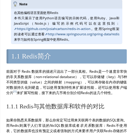
Note
在其他编程语言里面使用Redis
本书只展示了使用Python语言编写的示例代码，使用Ruby、Java和
JavaScript（Node.js）编写的示例代码可以在这里找到：
https://github.com/josiahcarlson/redis-in-action
。使用Spring框架
的读者可以通过查看
http://www.springsource.org/spring-data/redis
来学习如何在Spring框架中使用Redis。
1.1 Redis简介
前面对于 Redis 数据库的描述只说出了一部分真相。Redis是一个速度非常快
的非关系数据库（non-relational database），它可以存储键（key）与5种
不同类型的值（value）之间的映射（mapping），可以将存储在内存的键值
对数据持久化到硬盘，可以使用复制特性来扩展读性能，还可以使用客户端
[
1
]
分片
来扩展写性能，接下来的几节将分别介绍Redis的这几个特性。
1.1.1 Redis与其他数据库和软件的对比
如果你熟悉关系数据库，那么你肯定写过用来关联两个表的数据的SQL查询。
而Redis则属于人们常说的
NoSQL
数据库或者
非关系
数据库：Redis不使用
表，它的数据库也没有预定义或者强制的方式来要求用户关联Redis存储的不