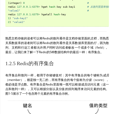
(
integer
)
0
#
redis
127.0.0.1
:
6379
>
hget
hash
-
key
sub
-
key1
# 从散列里面单独取出
"value1"
#
redis
127.0.0.1
:
6379
>
hgetall
hash
-
key
1
)
"sub-key1"
2
)
"value1"
熟悉文档存储的读者可以将Redis的散列看作是文档存储里面的
文档
，而熟悉
关系数据库的读者则可以将Redis的散列看作是关系数据库里面的
行
，因为散
列、文档和行这三者都允许用户同时访问或者修改一个或多个域（field）。
最后，让我们来了解一下Redis的5种数据结构中的最后一种：有序集合。
1.2.5 Redis的有序集合
有序集合和散列一样，都用于存储键值对：其中有序集合的每个键称为
成员
（member），都是独一无二的，而有序集合的每个值称为
分值
（score），
都必须是浮点数。有序集合是Redis里面唯一既可以根据成员访问元素（这一
点和散列一样），又可以根据分值以及分值的排列顺序来访问元素的结构。
图1-5展示了一个包含两个元素的有序集合示例。