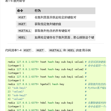
表1-6 散列命令
命令
行为
在散列里面关联起给定的键值对
HSET
获取指定散列键的值
HGET
获取散列包含的所有键值对
HGETALL
如果给定键存在于散列里面，那么移除这个键
HDEL
代码清单1-4
、
、
和
的使用示例
HSET
HGET
HGETALL
HDEL
redis
127.0.0.1
:
6379
>
hset
hash
-
key
sub
-
key1
value1
# 在尝试添加键值对到
(
integer
)
1
# 命令会返回一个值
redis
127.0.0.1
:
6379
>
hset
hash
-
key
sub
-
key2
value2
#
(
integer
)
1
#
redis
127.0.0.1
:
6379
>
hset
hash
-
key
sub
-
key1
value1
#
(
integer
)
0
#
redis
127.0.0.1
:
6379
>
hgetall
hash
-
key
# 获取散列包含的所有
1
)
"sub-key1"
# Python客户端会
2
)
"value1"
#
3
)
"sub-key2"
#
4
)
"value2"
#
redis
127.0.0.1
:
6379
>
hdel
hash
-
key
sub
-
key2
# 在删除键值对的时候
(
integer
)
1
# 命令会返回一个值
redis
127.0.0.1
:
6379
>
hdel
hash
-
key
sub
-
key2
#