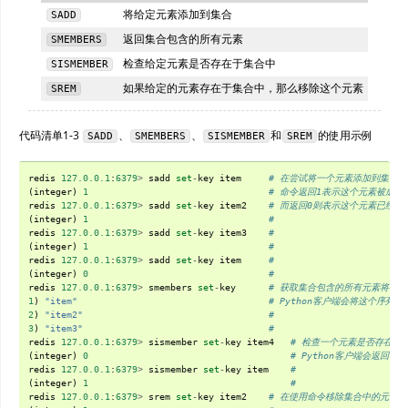
将给定元素添加到集合
SADD
返回集合包含的所有元素
SMEMBERS
检查给定元素是否存在于集合中
SISMEMBER
如果给定的元素存在于集合中，那么移除这个元素
SREM
代码清单1-3
、
、
和
的使用示例
SADD
SMEMBERS
SISMEMBER
SREM
redis
127.0.0.1
:
6379
>
sadd
set
-
key
item
# 在尝试将一个元素添加到集合
(
integer
)
1
# 命令返回1表示这个元素被成功
redis
127.0.0.1
:
6379
>
sadd
set
-
key
item2
# 而返回0则表示这个元素已经存
(
integer
)
1
#
redis
127.0.0.1
:
6379
>
sadd
set
-
key
item3
#
(
integer
)
1
#
redis
127.0.0.1
:
6379
>
sadd
set
-
key
item
#
(
integer
)
0
#
redis
127.0.0.1
:
6379
>
smembers
set
-
key
# 获取集合包含的所有元素将得
1
)
"item"
# Python客户端会将这个序列转
2
)
"item2"
#
3
)
"item3"
#
redis
127.0.0.1
:
6379
>
sismember
set
-
key
item4
# 检查一个元素是否存在于
(
integer
)
0
# Python客户端会返回
redis
127.0.0.1
:
6379
>
sismember
set
-
key
item
#
(
integer
)
1
#
redis
127.0.0.1
:
6379
>
srem
set
-
key
item2
# 在使用命令移除集合中的元素