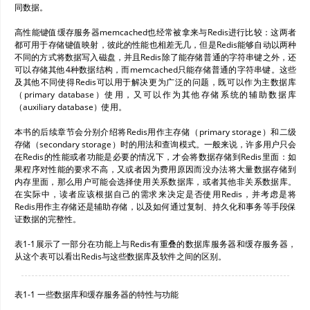
同数据。
高性能键值缓存服务器memcached也经常被拿来与Redis进行比较：这两者
都可用于存储键值映射，彼此的性能也相差无几，但是Redis能够自动以两种
不同的方式将数据写入磁盘，并且Redis除了能存储普通的字符串键之外，还
可以存储其他4种数据结构，而memcached只能存储普通的字符串键。这些
及其他不同使得Redis可以用于解决更为广泛的问题，既可以作为主数据库
（primary database）使用，又可以作为其他存储系统的辅助数据库
（auxiliary database）使用。
本书的后续章节会分别介绍将Redis用作主存储（primary storage）和二级
存储（secondary storage）时的用法和查询模式。一般来说，许多用户只会
在Redis的性能或者功能是必要的情况下，才会将数据存储到Redis里面：如
果程序对性能的要求不高，又或者因为费用原因而没办法将大量数据存储到
内存里面，那么用户可能会选择使用关系数据库，或者其他非关系数据库。
在实际中，读者应该根据自己的需求来决定是否使用Redis，并考虑是将
Redis用作主存储还是辅助存储，以及如何通过复制、持久化和事务等手段保
证数据的完整性。
表1-1展示了一部分在功能上与Redis有重叠的数据库服务器和缓存服务器，
从这个表可以看出Redis与这些数据库及软件之间的区别。
表1-1 一些数据库和缓存服务器的特性与功能