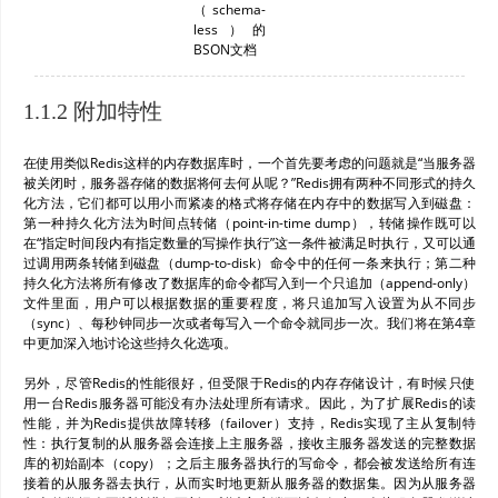
（schema-
less）的
BSON文档
1.1.2 附加特性
在使用类似Redis这样的内存数据库时，一个首先要考虑的问题就是“当服务器
被关闭时，服务器存储的数据将何去何从呢？”Redis拥有两种不同形式的持久
化方法，它们都可以用小而紧凑的格式将存储在内存中的数据写入到磁盘：
第一种持久化方法为时间点转储（point-in-time dump），转储操作既可以
在“指定时间段内有指定数量的写操作执行”这一条件被满足时执行，又可以通
过调用两条转储到磁盘（dump-to-disk）命令中的任何一条来执行；第二种
持久化方法将所有修改了数据库的命令都写入到一个只追加（append-only）
文件里面，用户可以根据数据的重要程度，将只追加写入设置为从不同步
（sync）、每秒钟同步一次或者每写入一个命令就同步一次。我们将在第4章
中更加深入地讨论这些持久化选项。
另外，尽管Redis的性能很好，但受限于Redis的内存存储设计，有时候只使
用一台Redis服务器可能没有办法处理所有请求。因此，为了扩展Redis的读
性能，并为Redis提供故障转移（failover）支持，Redis实现了主从复制特
性：执行复制的从服务器会连接上主服务器，接收主服务器发送的完整数据
库的初始副本（copy）；之后主服务器执行的写命令，都会被发送给所有连
接着的从服务器去执行，从而实时地更新从服务器的数据集。因为从服务器