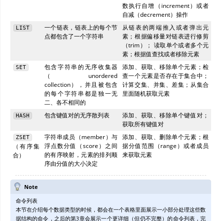
数执行自增（increment）或者
自减（decrement）操作
一个链表，链表上的每个节
从链表的两端推入或者弹出元
LIST
点都包含了一个字符串
素；根据偏移量对链表进行修剪
（trim）； 读取单个或者多个元
素；根据值查找或者移除元素
包含字符串的无序收集器
添加、获取、移除单个元素；检
SET
（unordered
查一个元素是否存在于集合中；
collection），并且被包含
计算交集、并集、差集；从集合
的每个字符串都是独一无
里面随机获取元素
二、各不相同的
包含键值对的无序散列表
添加、获取、移除单个键值对；
HASH
获取所有键值对
字符串成员（member）与
添加、获取、删除单个元素；根
ZSET
浮点数分值（score）之间
据分值范围（range）或者成员
（有序集
的有序映射，元素的排列顺
来获取元素
合）
序由分值的大小决定
Note
命令列表
本节在介绍每个数据类型的时候，都会在一个表格里面展示一小部分处理这些数
据结构的命令，之后的第3章会展示一个更详细（但仍不完整）的命令列表，完