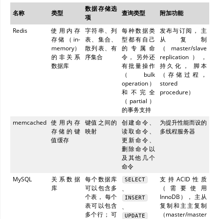
数据存储选
名称
类型
查询类型
附加功能
项
Redis
使用内存
字符串、列
每种数据类
发布与订阅， 主
存储（in-
表、集合、
型都有自己
从复制
memory）
散列表、有
的专属命
（master/slave
的非关系
序集合
令， 另外还
replication），
数据库
有批量操作
持久化， 脚本
（bulk
（存储过程，
operation）
stored
和不完全
procedure）
（partial）
的事务支持
memcached
使用内存
键值之间的
创建命令、
为提升性能而设的
存储的键
映射
读取命令、
多线程服务器
值缓存
更新命令、
删除命令以
及其他几个
命令
MySQL
关系数据
每个数据库
支持ACID性质
SELECT
库
可以包含多
（需要使用
、
个表， 每个
InnoDB）， 主从
INSERT
表可以包含
复制和主主复制
、
多个行； 可
（master/master
UPDATE