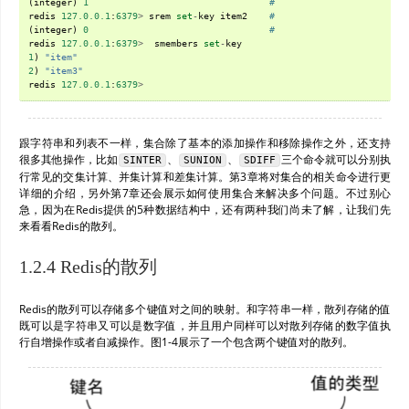
(
integer
)
1
#
redis
127.0.0.1
:
6379
>
srem
set
-
key
item2
#
(
integer
)
0
#
redis
127.0.0.1
:
6379
>
smembers
set
-
key
1
)
"item"
2
)
"item3"
redis
127.0.0.1
:
6379
>
跟字符串和列表不一样，集合除了基本的添加操作和移除操作之外，还支持
很多其他操作，比如
、
、
三个命令就可以分别执
SINTER
SUNION
SDIFF
行常见的交集计算、并集计算和差集计算。第3章将对集合的相关命令进行更
详细的介绍，另外第7章还会展示如何使用集合来解决多个问题。不过别心
急，因为在Redis提供的5种数据结构中，还有两种我们尚未了解，让我们先
来看看Redis的散列。
1.2.4 Redis的散列
Redis的散列可以存储多个键值对之间的映射。和字符串一样，散列存储的值
既可以是字符串又可以是数字值，并且用户同样可以对散列存储的数字值执
行自增操作或者自减操作。图1-4展示了一个包含两个键值对的散列。