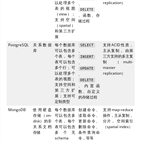
以处理多个
replication）
、
表的视图
DELETE
（view）；
、函数、存
支持空间
储过程
（spatial）
和第三方扩
展
PostgreSQL
关系数据
每个数据库
支持ACID性质，
SELECT
库
可以包含多
主从复制， 由第
、
个表， 每个
三方支持的多主复
INSERT
表可以包含
制 （multi-
、
多个行； 可
master
UPDATE
以处理多个
replication）
、
表的视图；
DELETE
支持空间和
、内置函
第三方扩
数、自定义
展；支持可
的存储过程
定制类型
MongoDB
使用硬盘
每个数据库
创建命令、
支持map-reduce
存储（on-
可以包含多
读取命令、
操作，主从复制，
disk）的非
个表， 每个
更新命令、
分片， 空间索引
关系文档
表可以包含
删除命令、
（spatial index）
存储
多个无
条件查询命
schema
令，等等