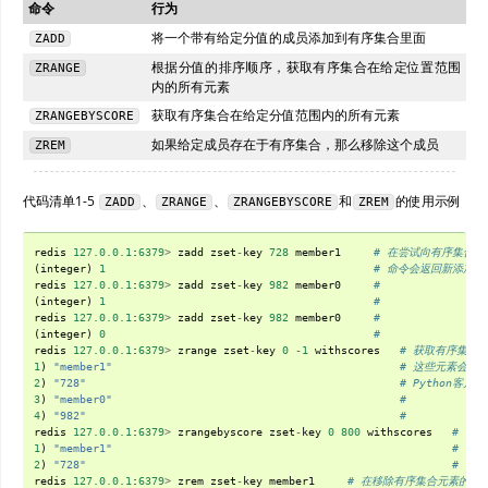
命令
行为
将一个带有给定分值的成员添加到有序集合里面
ZADD
根据分值的排序顺序，获取有序集合在给定位置范围
ZRANGE
内的所有元素
获取有序集合在给定分值范围内的所有元素
ZRANGEBYSCORE
如果给定成员存在于有序集合，那么移除这个成员
ZREM
代码清单1-5
、
、
和
的使用示例
ZADD
ZRANGE
ZRANGEBYSCORE
ZREM
redis
127.0.0.1
:
6379
>
zadd
zset
-
key
728
member1
# 在尝试向有序集合
(
integer
)
1
# 命令会返回新添加元
redis
127.0.0.1
:
6379
>
zadd
zset
-
key
982
member0
#
(
integer
)
1
#
redis
127.0.0.1
:
6379
>
zadd
zset
-
key
982
member0
#
(
integer
)
0
#
redis
127.0.0.1
:
6379
>
zrange
zset
-
key
0
-
1
withscores
# 获取有序集合
1
)
"member1"
# 这些元素会按
2
)
"728"
# Python客
3
)
"member0"
#
4
)
"982"
#
redis
127.0.0.1
:
6379
>
zrangebyscore
zset
-
key
0
800
withscores
# 也
1
)
"member1"
#
2
)
"728"
#
redis
127.0.0.1
:
6379
>
zrem
zset
-
key
member1
# 在移除有序集合元素的时