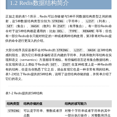
1.2 Redis数据结构简介
正如之前的表1-1所示，Redis可以存储键与5种不同数据结构类型之间的映
射，这5种数据结构类型分别为
（字符串）、
（列表）、
STRING
LIST
（集合）、
（散列）和
（有序集合）。有一部分Redis命
SET
HASH
ZSET
令对于这5种结构都是通用的：比如
、
、
等等；但也
DEL
TYPE
RENAME
有一部分Redis命令只能对特定的一种或者两种结构使用，第3章将对Redis提
供的命令进行更深入的介绍。
大部分程序员应该都不会对Redis的
、
、
这3种结构
STRING
LIST
HASH
感到陌生，因为它们和很多编程语言内建的字符串、列表和散列等结构在实
现和语义（semantics）方面都非常相似。有些编程语言还有集合数据结构，
在实现和语义上类似于Redis的
。
在某种程度上是一种Redis特
SET
ZSET
有的结构，但是当你熟悉了它之后，就会发现它也是一种非常有用的结构。
表1-2对比了Redis提供的5种结构，说明了这些结构存储的值，并简单介绍了
它们的语义。
表1-2 Redis提供的5种结构
结构类型
结构存储的值
结构的读写能力
可以是字符串、整数或者浮
对整个字符串或者字符串的其中
STRING
点数
一部分执行操作； 对整数和浮点