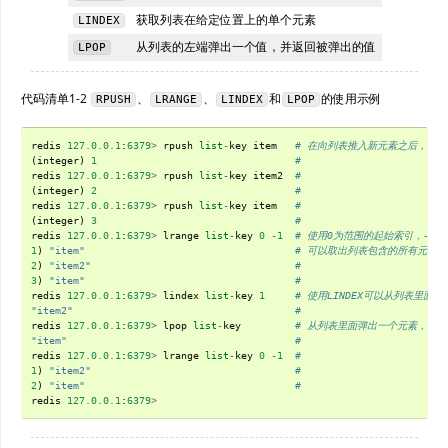
获取列表在给定位置上的单个元素
LINDEX
从列表的左端弹出一个值，并返回被弹出的值
LPOP
代码清单1-2
、
、
和
的使用示例
RPUSH
LRANGE
LINDEX
LPOP
redis
127.0.0.1
:
6379
>
rpush
list
-
key
item
# 在向列表推入新元素之后，该
(
integer
)
1
#
redis
127.0.0.1
:
6379
>
rpush
list
-
key
item2
#
(
integer
)
2
#
redis
127.0.0.1
:
6379
>
rpush
list
-
key
item
#
(
integer
)
3
#
redis
127.0.0.1
:
6379
>
lrange
list
-
key
0
-
1
# 使用0为范围的起始索引，-1
1
)
"item"
# 可以取出列表包含的所有元素。
2
)
"item2"
#
3
)
"item"
#
redis
127.0.0.1
:
6379
>
lindex
list
-
key
1
# 使用LINDEX可以从列表里面
"item2"
#
redis
127.0.0.1
:
6379
>
lpop
list
-
key
# 从列表里面弹出一个元素，被
"item"
#
redis
127.0.0.1
:
6379
>
lrange
list
-
key
0
-
1
#
1
)
"item2"
#
2
)
"item"
#
redis
127.0.0.1
:
6379
>