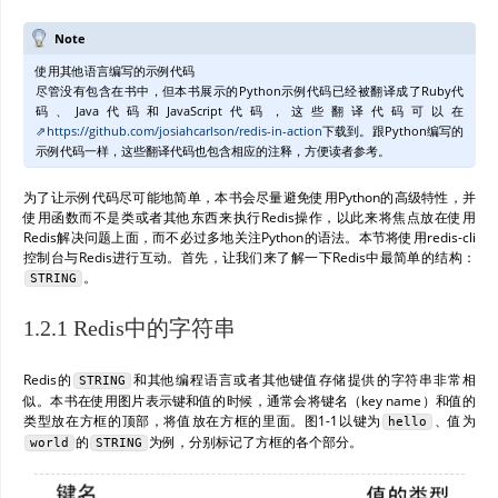
Note
使用其他语言编写的示例代码
尽管没有包含在书中，但本书展示的Python示例代码已经被翻译成了Ruby代
码、Java代码和JavaScript代码，这些翻译代码可以在
https://github.com/josiahcarlson/redis-in-action
下载到。跟Python编写的
示例代码一样，这些翻译代码也包含相应的注释，方便读者参考。
为了让示例代码尽可能地简单，本书会尽量避免使用Python的高级特性，并
使用函数而不是类或者其他东西来执行Redis操作，以此来将焦点放在使用
Redis解决问题上面，而不必过多地关注Python的语法。本节将使用redis-cli
控制台与Redis进行互动。首先，让我们来了解一下Redis中最简单的结构：
。
STRING
1.2.1 Redis中的字符串
Redis的
和其他编程语言或者其他键值存储提供的字符串非常相
STRING
似。本书在使用图片表示键和值的时候，通常会将键名（key name）和值的
类型放在方框的顶部，将值放在方框的里面。图1-1以键为
、值为
hello
的
为例，分别标记了方框的各个部分。
world
STRING