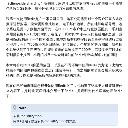
（client-side sharding）等特性，用户可以很方便地将Redis扩展成一个能够
包含数百GB数据、每秒钟处理上百万次请求的系统。
我第一次使用Redis是在一家公司里面，这家公司需要对一个客户联系方式数
据库进行搜索。搜索需要查找姓名、电子邮件地址、所在地和电话号码。这
个系统是用SQL数据库编写的，在60 000个客户中进行查找匹配的一系列查
询需要花费10~15秒的时间。在花了一周时间学习Redis的基础知识之后，我
使用Redis构建了一个搜索引擎，能够对所有那些字段甚至更多字段进行过滤
和排序，并且在50毫秒内返回响应。经过短短几个星期的努力测试，就使这
个系统达到了生产级别，性能比原来的系统提高了200倍。阅读本书可以让你
学到很多小技巧、小窍门以及一些众所周知的Redis曾经成功解决过的问题。
本章将介绍Redis的适用范围，以及在不同环境中使用Redis的方法（比如怎
样跟不同的组件和编程语言进行通信等等）；而之后的章节则会展示各式各
样的问题，以及使用Redis来解决这些问题的方法。
现在你已经知道我是怎样开始使用Redis的了，也知道了这本书大概要讲些什
么内容了，是时候更详细地介绍一下Redis，并说明为什么应该使用Redis
了。
Note
安装Redis和Python
附录A介绍了快速安装Redis和Python的方法。