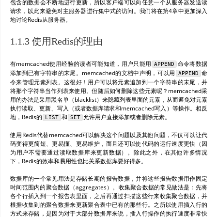
包含的数据会不断地进行更新，所以客户端可以向任意一个从服务器发送读
请求，以此来避免对主服务器进行集中式的访问。我们将在第4章中更加深入
地讨论Redis从服务器。
1.1.3 使用Redis的理由
有memcached使用经验的读者可能知道，用户只能用
命令将数据
APPEND
添加到已有字符串的末尾。memcached的文档中声明，可以用
命
APPEND
令来管理元素列表。这很好！用户可以将元素追加到一个字符串的末尾，并
将那个字符串当作列表来使用。但随后如何删除这些元素呢？memcached采
用的办法是采用黑名单（blacklist）来隐藏列表里面的元素，从而避免对元素
执行读取、更新、写入（或者数据库请求和memcached写入）等操作。相反
地，Redis的
和
允许用户直接添加或者删除元素。
LIST
SET
使用Redis代替memcached可以解决这个问题以及其他问题，不仅可以让代
码变得更简短、更易懂、更易维护，而且还可以使代码的运行速度更快（因
为用户不需要通过读取数据库来更新数据）。除此之外，在其他许多情况
下，Redis的效率和易用性也比关系数据库要好得多。
数据库的一个常见用法是存储长期的报告数据，并将这些报告数据用作固定
时间范围内的聚合数据（aggregates）。收集聚合数据的常见做法是：先将
各个行插入到一个报告表里面，之后再通过扫描这些行来收集聚合数据，并
根据收集到的聚合数据来更新聚合表中已有的那些行。之所以使用插入行的
方式来存储，是因为对于大部分数据库来说，插入行操作的执行速度非常快