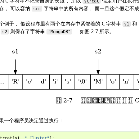
为 C 字符串不记录自身的长度， 所以
假定用户在执行
strcat
存， 可以容纳
字符串中的所有内容， 而一旦这个假定不成
src
个例子， 假设程序里有两个在内存中紧邻着的 C 字符串
和
s1
而
则保存了字符串
， 如图 2-7 所示。
s2
"MongoDB"
果一个程序员决定通过执行：
trcat
(
s1
,
" Cluster"
);