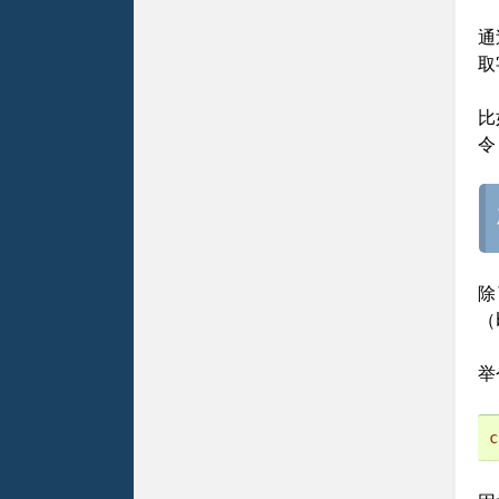
通
取
比
令
除
（b
举
c