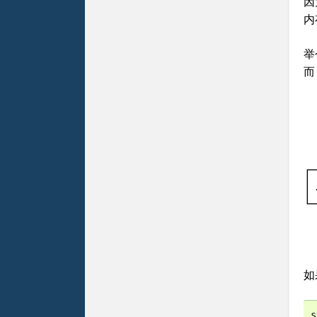
因
内
举
如
s