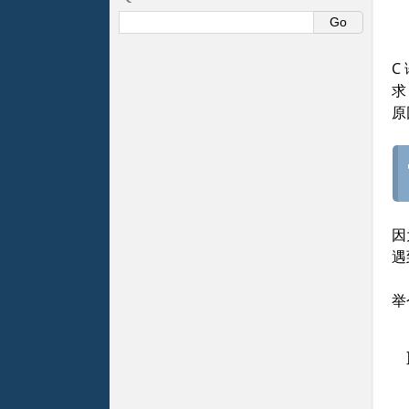
C
求
原
因
遇
举