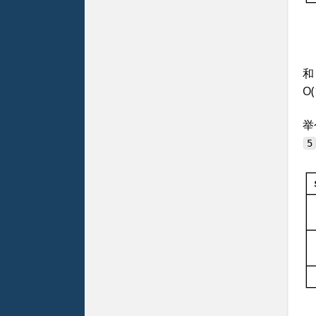
和
O(
举
5