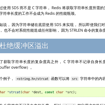
过使用 SDS 而不是 C 字符串， Redis 将获取字符串长度所需
字符串长度的工作不会成为 Redis 的性能瓶颈。
如说， 因为字符串键在底层使用 SDS 来实现， 所以即使我
， 也不会对系统性能造成任何影响， 因为
STRLEN
命令的复杂
杜绝缓冲区溢出
了获取字符串长度的复杂度高之外， C 字符串不记录自身
uffer overflow）。
个例子，
函数可以将
字符串中的内
<string.h>/strcat
src
har
*
strcat
(
char
*
dest
,
const
char
*
src
);