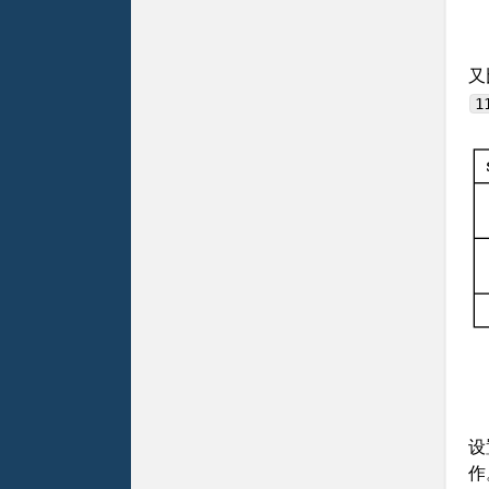
又
1
设
作