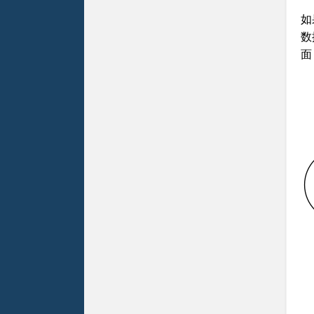
如
数
面