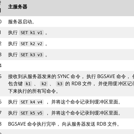
时
主服务器
间
0
服务器启动。
1
执行
。
SET
k1
v1
2
执行
。
SET
k2
v2
3
执行
。
SET
k3
v3
4
5
接收到从服务器发来的
SYNC
命令， 执行
BGSAVE
命令， 
包含键
、
、
的 RDB 文件， 并使用缓冲区记
k1
k2
k3
下来执行的所有写命令。
6
执行
， 并将这个命令记录到缓冲区里面。
SET
k4
v4
7
执行
， 并将这个命令记录到缓冲区里面。
SET
k5
v5
8
BGSAVE
命令执行完毕， 向从服务器发送 RDB 文件。