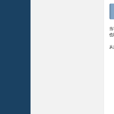
当
也
从