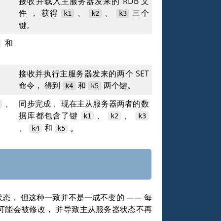
接收并载入主服务器发来的 RDB 文
件 ， 获得
、
、
三个
k1
k2
k3
键。
和
接收并执行主服务器发来的两个
SET
命令， 得到
和
两个键。
k4
k5
、
同步完成， 现在主从服务器两者的数
据库都包含了键
、
、
k1
k2
k3
、
和
。
k4
k5
态， 但这种一致并不是一成不变的 —— 每
可能会被修改， 并导致主从服务器状态不再