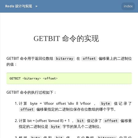
Redis 设计与实现
»
index
GETBIT 命令的实现
GETBIT
命令用于返回位数组
在
偏移量上的二进制位
bitarray
offset
的值：
GETBIT
<
bitarray
>
<
offset
>
GETBIT
命令的执行过程如下：
计算
byte = \lfloor offset \div 8 \rfloor
，
值记录了
byte
偏移量指定的二进制位保存在位数组的哪个字节。
offset
计算
bit = (offset \bmod 8) + 1
，
值记录了
偏移量
bit
offset
指定的二进制位是
字节的第几个二进制位。
byte
根据
值和
值， 在位数组
中定位