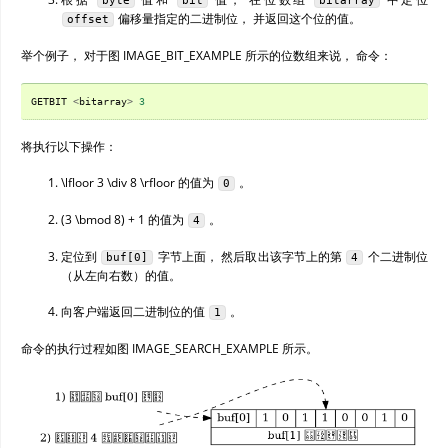
byte
bit
bitarray
偏移量指定的二进制位， 并返回这个位的值。
offset
举个例子， 对于图 IMAGE_BIT_EXAMPLE 所示的位数组来说， 命令：
GETBIT
<
bitarray
>
3
将执行以下操作：
\lfloor 3 \div 8 \rfloor
的值为
。
0
(3 \bmod 8) + 1
的值为
。
4
定位到
字节上面， 然后取出该字节上的第
个二进制位
buf[0]
4
（从左向右数）的值。
向客户端返回二进制位的值
。
1
命令的执行过程如图 IMAGE_SEARCH_EXAMPLE 所示。